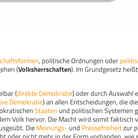
schaftsformen
, politische Ordnungen oder
polit
ehen (
Volksherrschaften
). Im Grundgesetz heiß
lbar (
direkte Demokratie
) oder durch Auswahl 
ive Demokratie
) an allen Entscheidungen, die di
okratischen
Staaten
und politischen Systemen g
dem Volk hervor. Die Macht wird somit faktisc
ausgeübt. Die
Meinungs-
und
Pressefreiheit
zur p
icht oder nicht mehr in der Form vorhanden, wie 