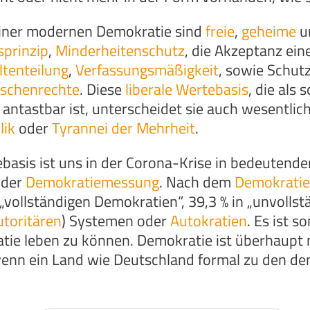
einer modernen Demokratie sind
freie
,
geheime
u
prinzip
,
Minderheitenschutz
, die Akzeptanz ein
tenteilung
,
Verfassungsmäßigkeit
, sowie Schut
schenrechte
. Diese
liberale
Wertebasis
, die als
antastbar ist, unterscheidet sie auch wesentlic
lik
oder
Tyrannei der Mehrheit
.
tebasis ist uns in der Corona-Krise in bedeute
 der
Demokratiemessung
. Nach dem
Demokratie
 „vollständigen Demokratien“, 39,3 % in „unvolls
utoritären
) Systemen oder
Autokratien
. Es ist 
e leben zu können. Demokratie ist überhaupt ni
 wenn ein Land wie Deutschland formal zu den d