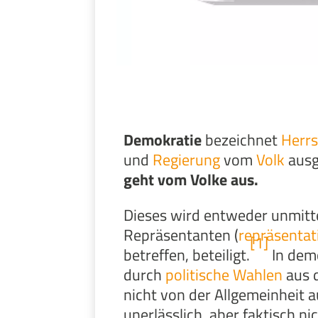
Demokratie
bezeichnet
Herr
und
Regierung
vom
Volk
ausg
geht vom Volke aus.
Dieses wird entweder unmitte
Repräsentanten (
repräsentat
[1]
betreffen, beteiligt.
In dem
durch
politische Wahlen
aus 
nicht von der Allgemeinheit 
unerlässlich, aber faktisch n