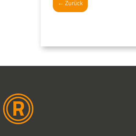
←
Zurück