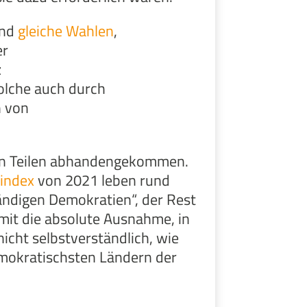
nd
gleiche
Wahlen
,
er
z
 solche auch durch
h von
nden Teilen abhandengekommen.
index
von 2021 leben rund
tändigen Demokratien“, der Rest
somit die absolute Ausnahme, in
cht selbstverständlich, wie
emokratischsten Ländern der