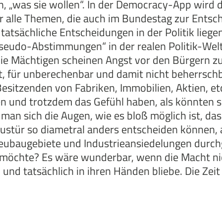
, „was sie wollen“. In der Democracy-App wird 
ber alle Themen, die auch im Bundestag zur Ent
tatsächliche Entscheidungen in der Politik lieg
„Pseudo-Abstimmungen“ in der realen Politik-Wel
Die Mächtigen scheinen Angst vor den Bürgern z
, für unberechenbar und damit nicht beherrschba
sitzenden von Fabriken, Immobilien, Aktien, etc
n und trotzdem das Gefühl haben, als könnten s
an sich die Augen, wie es bloß möglich ist, da
ustür so diametral anders entscheiden können, a
augebiete und Industrieansiedelungen durchge
en möchte? Es wäre wunderbar, wenn die Macht n
und tatsächlich in ihren Händen bliebe. Die Zeit 