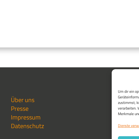
Um dir ein op
Geräteinforma
Über uns
zustimmst, kö
Presse
verarbeiten. 
Merkmale und
Impressum
Datenschutz
Dienste verw