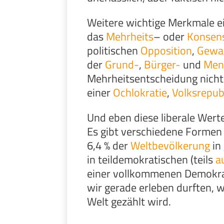
Weitere wichtige Merkmale 
das
Mehrheits
– oder
Konsens
politischen
Opposition
,
Gewal
der
Grund-
,
Bürger-
und
Men
Mehrheitsentscheidung nicht 
einer
Ochlokratie
,
Volksrepub
Und eben diese liberale Wer
Es gibt verschiedene Formen
6,4 % der
Weltbevölkerung
in
in teildemokratischen (teils
a
einer vollkommenen Demokrati
wir gerade erleben durften,
Welt gezählt wird.