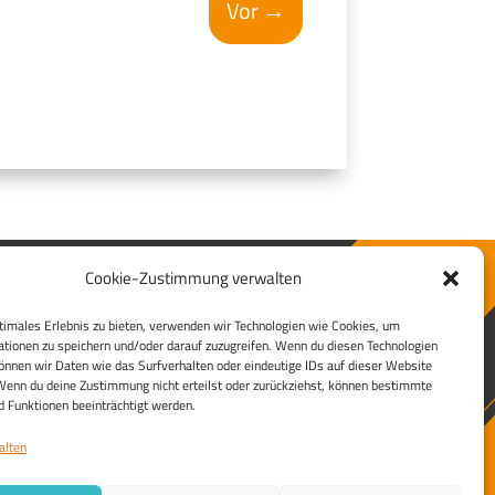
Vor
→
Cookie-Zustimmung verwalten
timales Erlebnis zu bieten, verwenden wir Technologien wie Cookies, um
tionen zu speichern und/oder darauf zuzugreifen. Wenn du diesen Technologien
Rudulin Stichting
nnen wir Daten wie das Surfverhalten oder eindeutige IDs auf dieser Website
Pietersbergweg 291
Wenn du deine Zustimmung nicht erteilst oder zurückziehst, können bestimmte
1105BM Amsterdam
 Funktionen beeinträchtigt werden.
Nederland
alten
Tel:
+
49 40 53798 15 64
Fax:
+49 40 53798 15 68
Email:
info@restart-democracy.org