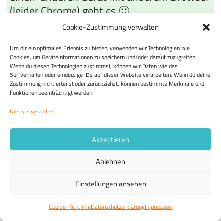
(leider Chrome) geht es 🙂
Cookie-Zustimmung verwalten
Alexander L. am 24.05.2023
Um dir ein optimales Erlebnis zu bieten, verwenden wir Technologien wie
Es ist ein Witz wenn Staatsanwälte
Cookies, um Geräteinformationen zu speichern und/oder darauf zuzugreifen.
weisungsgebunden Sinn.
Wenn du diesen Technologien zustimmst, können wir Daten wie das
Surfverhalten oder eindeutige IDs auf dieser Website verarbeiten. Wenn du deine
Zustimmung nicht erteilst oder zurückziehst, können bestimmte Merkmale und
Angelika G. am 24.05.2023
Funktionen beeinträchtigt werden.
Grundlage der Gewaltenteilung sind
Dienste verwalten
politisch unabhängig ermittelnde
Staatsanwaltschaften. In Deutschland kann
Akzeptieren
dagegen jeder Innenminister seine
Ablehnen
untergebenen Staatanwälte an
Ermittlungen hindern oder sie sogar zu
Einstellungen ansehen
Ermittlungen drängen wie jetzt im Fall
Cookie-Richtlinie
Datenschutzerklärung
Impressum
Sucharit Bhakdis, der wegen angeblicher