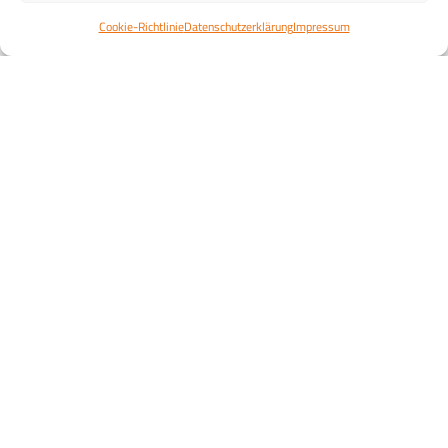
Cookie-Richtlinie
Datenschutzerklärung
Impressum
Diskutiere
0
Jetzt teilen
mit!
Noch ∞ Tage